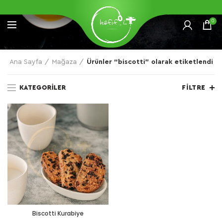
0
Ana Sayfa
Mağaza
Ürünler “biscotti” olarak etiketlendi
KATEGORILER
FILTRE
Biscotti Kurabiye