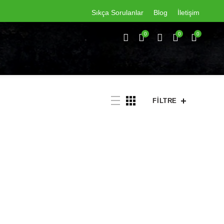
Sıkça Sorulanlar
Blog
İletişim
0
0
0
FILTRE