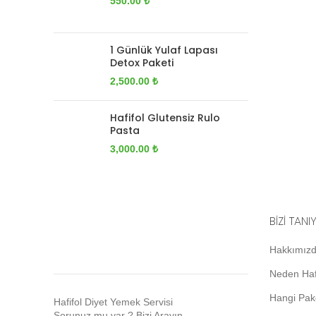
550.00
₺
1 Günlük Yulaf Lapası
Detox Paketi
2,500.00
₺
Hafifol Glutensiz Rulo
Pasta
3,000.00
₺
BİZİ TANI
Hakkımız
Neden Haf
Hangi Pak
Hafifol Diyet Yemek Servisi
Sorunuz mu var ? Bizi Arayın