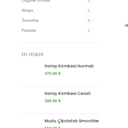
Organik Ürünler
5
Wraps
1
Smoothie
4
H
Pastalar
2
EN YENILER
Hatay Kömbesi Hurmalı
370.00
₺
Hatay Kömbesi Cevizli
390.00
₺
Muzlu Çikolatalı Smoothie