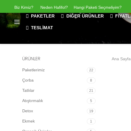
Biz Kimiz
?
Neden Hafifol?
Hangi Paketi Seçmeliyim?
PAKETLER
DIĞER ÜRÜNLER
FIYAT
TESLIMAT
ÜRÜNLER
Ana Sayfa
Paketlerimiz
22
Çorba
8
Tatlılar
21
Atıştırmalık
5
Detox
19
Ekmek
1