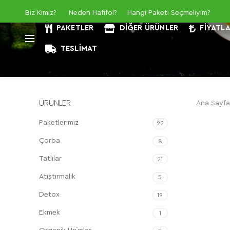
Biz Kimiz
?
Neden Hafifol?
Hangi Paketi Seçmeliyim?
PAKETLER
DIĞER ÜRÜNLER
FIYATL
TESLIMAT
ÜRÜNLER
Ana Sayfa
Paketlerimiz
22
Çorba
8
Tatlılar
21
Atıştırmalık
5
Detox
19
Ekmek
1