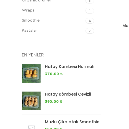
Organik Ürünler
5
Wraps
1
Smoothie
4
Muz
Pastalar
2
EN YENILER
Hatay Kömbesi Hurmalı
370.00
₺
Hatay Kömbesi Cevizli
390.00
₺
Muzlu Çikolatalı Smoothie