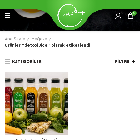
0
Ana Sayfa
Mağaza
Ürünler “detoxjuice” olarak etiketlendi
KATEGORILER
FILTRE