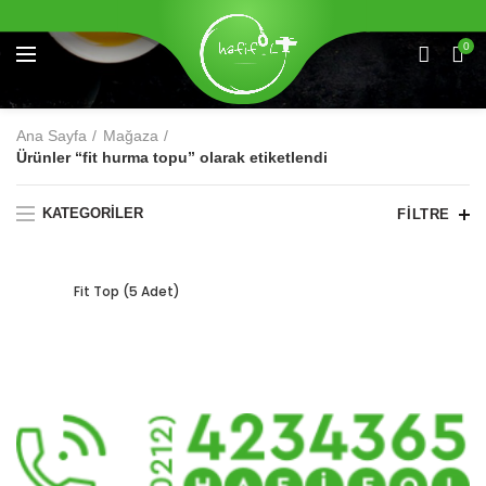
0
Ana Sayfa
Mağaza
Ürünler “fit hurma topu” olarak etiketlendi
KATEGORILER
FILTRE
Fit Top (5 Adet)