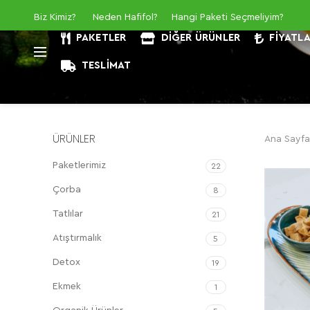
Biz Kimiz
?
Neden Hafifol?
Hangi Paketi Seçmeliyim?
PAKETLER
DIĞER ÜRÜNLER
FIYATL
TESLIMAT
ÜRÜNLER
Ana Sayfa
Paketlerimiz
22
Çorba
8
Tatlılar
21
Atıştırmalık
5
Detox
19
Ekmek
1