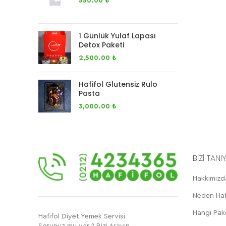
550.00
₺
1 Günlük Yulaf Lapası
Detox Paketi
2,500.00
₺
Hafifol Glutensiz Rulo
Pasta
3,000.00
₺
BİZİ TANI
Hakkımızd
Neden Haf
Hangi Pak
Hafifol Diyet Yemek Servisi