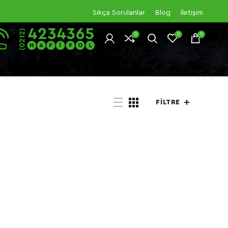
Sıkça Sorulanlar
Blog
İletişim
0
0
0
FILTRE