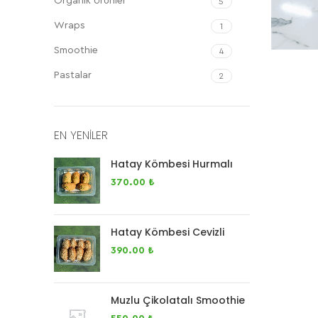
Organik Ürünler
5
Wraps
1
Smoothie
4
Pastalar
2
EN YENILER
Hatay Kömbesi Hurmalı
370.00
₺
Hatay Kömbesi Cevizli
390.00
₺
Muzlu Çikolatalı Smoothie