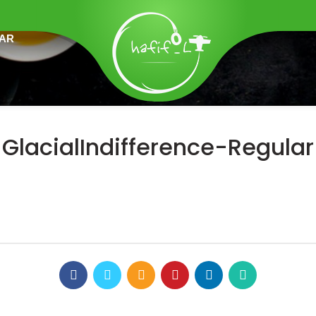
LAR
GlacialIndifference-Regular