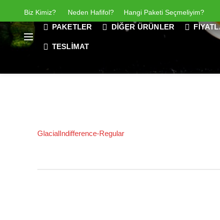
Biz Kimiz
?
Neden Hafifol?
Hangi Paketi Seçmeliyim?
PAKETLER
DIĞER ÜRÜNLER
FIYAT
TESLIMAT
GlacialIndifference-Regular