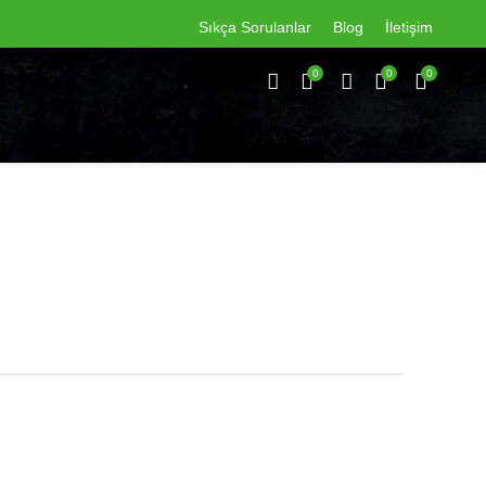
Sıkça Sorulanlar
Blog
İletişim
0
0
0