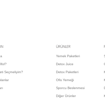
YIN
ÜRÜNLER
da
Yemek Paketleri
ifol?
Detox Juice
eti Seçmeliyim?
Detox Paketleri
lanlar
Ofis Yemeği
arı
Sporcu Beslenmesi
Diğer Ürünler