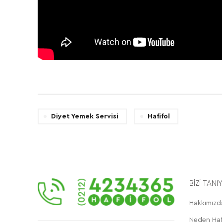
Diyet Yemek Servisi
Hafifol
BİZİ TANI
Hakkımızd
Neden Haf