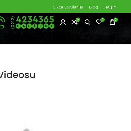
Sıkça Sorulanlar
Blog
İletişim
0
0
0
 Videosu