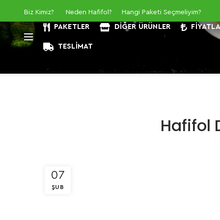
Biz Kimiz
?
Neden Hafifol?
Hangi Paketi Seçmeliyim?
PAKETLER
DIĞER ÜRÜNLER
FIYATL
TESLIMAT
Hafifol
07
ŞUB