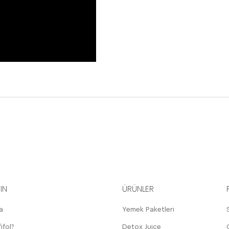
YIN
ÜRÜNLER
a
Yemek Paketleri
ifol?
Detox Juice