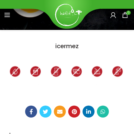
0
icermez