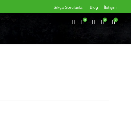
Sıkça Sorulanlar
Blog
İletişim
0
0
0