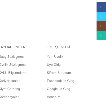
Face
Twitte
Insta
What
FAYDALI LİNKLER
ÜYE İŞLEMLERİ
Satış Sözleşmesi
Yeni Üyelik
Gizlilik Sözleşmesi
Üye Girişi
KVKK Bilgilendirme
Şifremi Unuttum
Kariyer İlanları
Facebook İle Giriş
Diyet Catering
Google İle Giriş
Kampanyalar
Hesabım