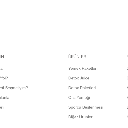
YIN
ÜRÜNLER
da
Yemek Paketleri
ifol?
Detox Juice
eti Seçmeliyim?
Detox Paketleri
lanlar
Ofis Yemeği
arı
Sporcu Beslenmesi
Diğer Ürünler