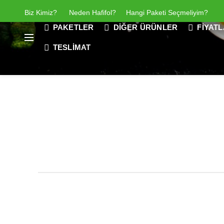
Biz Kimiz
?
Neden Hafifol?
Hangi Paketi Seçmeliyim?
PAKETLER
DIĞER ÜRÜNLER
FIYAT
TESLIMAT