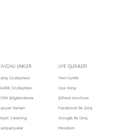
FAYDALI LİNKLER
ÜYE İŞLEMLERİ
Satış Sözleşmesi
Yeni Üyelik
Gizlilik Sözleşmesi
Üye Girişi
KVKK Bilgilendirme
Şifremi Unuttum
Kariyer İlanları
Facebook İle Giriş
Diyet Catering
Google İle Giriş
Kampanyalar
Hesabım