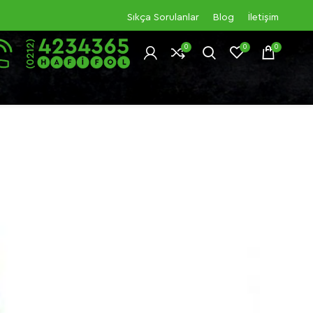
Sıkça Sorulanlar
Blog
İletişim
0
0
0