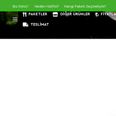
Biz Kimiz
?
Neden Hafifol?
Hangi Paketi Seçmeliyim?
PAKETLER
DIĞER ÜRÜNLER
FIYATL
TESLIMAT