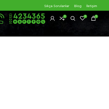
Sıkça Sorulanlar
Blog
İletişim
0
0
0