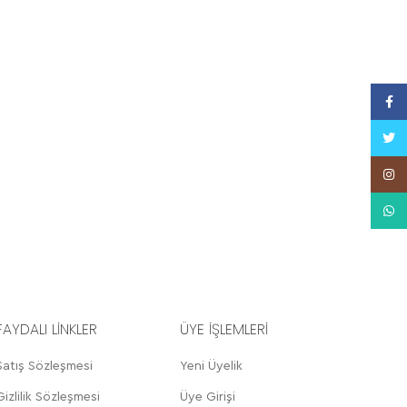
Face
Twitt
Insta
What
FAYDALI LİNKLER
ÜYE İŞLEMLERİ
Satış Sözleşmesi
Yeni Üyelik
Gizlilik Sözleşmesi
Üye Girişi