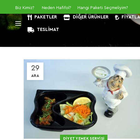
Biz Kimiz
?
Neden Hafifol?
Hangi Paketi Seçmeliyim?
PAKETLER
DIĞER ÜRÜNLER
FIYATL
TESLIMAT
29
ARA
DIYET YEMEK SERVISI