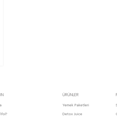
YIN
ÜRÜNLER
a
Yemek Paketleri
ifol?
Detox Juice