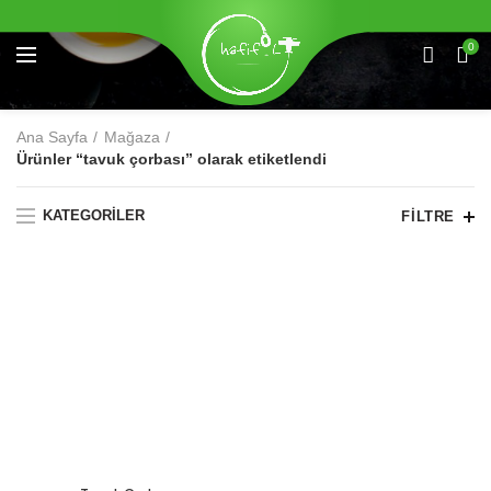
0
Ana Sayfa
Mağaza
Ürünler “tavuk çorbası” olarak etiketlendi
KATEGORILER
FILTRE