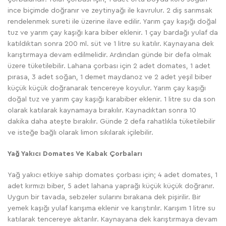
ince biçimde doğranır ve zeytinyağı ile kavrulur. 2 diş sarımsak
rendelenmek sureti ile üzerine ilave edilir. Yarım çay kaşığı doğal
tuz ve yarım çay kaşığı kara biber eklenir. 1 çay bardağı yulaf da
katıldıktan sonra 200 ml. süt ve 1 litre su katılır. Kaynayana dek
karıştırmaya devam edilmelidir. Ardından günde bir defa olmak
üzere tüketilebilir. Lahana çorbası için 2 adet domates, 1 adet
pırasa, 3 adet soğan, 1 demet maydanoz ve 2 adet yeşil biber
küçük küçük doğranarak tencereye koyulur. Yarım çay kaşığı
doğal tuz ve yarım çay kaşığı karabiber eklenir. 1 litre su da son
olarak katılarak kaynamaya bırakılır. Kaynadıktan sonra 10
dakika daha ateşte bırakılır. Günde 2 defa rahatlıkla tüketilebilir
ve isteğe bağlı olarak limon sıkılarak içilebilir.
Yağ Yakıcı Domates Ve Kabak Çorbaları
Yağ yakıcı etkiye sahip domates çorbası için; 4 adet domates, 1
adet kırmızı biber, 5 adet lahana yaprağı küçük küçük doğranır.
Uygun bir tavada, sebzeler sularını bırakana dek pişirilir. Bir
yemek kaşığı yulaf karışıma eklenir ve karıştırılır. Karışım 1 litre su
katılarak tencereye aktarılır. Kaynayana dek karıştırmaya devam