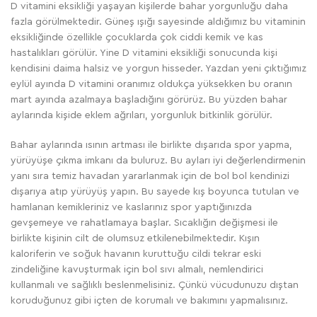
D vitamini eksikliği yaşayan kişilerde bahar yorgunluğu daha
fazla görülmektedir. Güneş ışığı sayesinde aldığımız bu vitaminin
eksikliğinde özellikle çocuklarda çok ciddi kemik ve kas
hastalıkları görülür. Yine D vitamini eksikliği sonucunda kişi
kendisini daima halsiz ve yorgun hisseder. Yazdan yeni çıktığımız
eylül ayında D vitamini oranımız oldukça yüksekken bu oranın
mart ayında azalmaya başladığını görürüz. Bu yüzden bahar
aylarında kişide eklem ağrıları, yorgunluk bitkinlik görülür.
Bahar aylarında ısının artması ile birlikte dışarıda spor yapma,
yürüyüşe çıkma imkanı da buluruz. Bu ayları iyi değerlendirmenin
yanı sıra temiz havadan yararlanmak için de bol bol kendinizi
dışarıya atıp yürüyüş yapın. Bu sayede kış boyunca tutulan ve
hamlanan kemikleriniz ve kaslarınız spor yaptığınızda
gevşemeye ve rahatlamaya başlar. Sıcaklığın değişmesi ile
birlikte kişinin cilt de olumsuz etkilenebilmektedir. Kışın
kaloriferin ve soğuk havanın kuruttuğu cildi tekrar eski
zindeliğine kavuşturmak için bol sıvı almalı, nemlendirici
kullanmalı ve sağlıklı beslenmelisiniz. Çünkü vücudunuzu dıştan
koruduğunuz gibi içten de korumalı ve bakımını yapmalısınız.