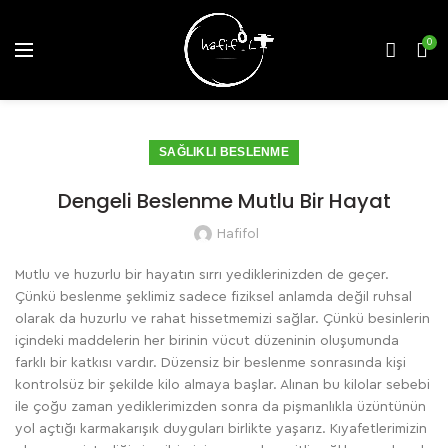
0
SAĞLIKLI BESLENME
Dengeli Beslenme Mutlu Bir Hayat
Hafifol
Mutlu ve huzurlu bir hayatın sırrı yediklerinizden de geçer.
Çünkü beslenme şeklimiz sadece fiziksel anlamda değil ruhsal
olarak da huzurlu ve rahat hissetmemizi sağlar. Çünkü besinlerin
içindeki maddelerin her birinin vücut düzeninin oluşumunda
farklı bir katkısı vardır. Düzensiz bir beslenme sonrasında kişi
kontrolsüz bir şekilde kilo almaya başlar. Alınan bu kilolar sebebi
ile çoğu zaman yediklerimizden sonra da pişmanlıkla üzüntünün
yol açtığı karmakarışık duyguları birlikte yaşarız. Kıyafetlerimizin