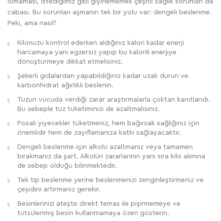
olmaması, istediğimiz gibi giyinememek çeşitli sağlık sorunları da
cabası. Bu sorunları aşmanın tek bir yolu var: dengeli beslenme.
Peki, ama nasıl?
Kilonuzu kontrol ederken aldığınız kalori kadar enerji
harcamaya yani egzersiz yapıp bu kalorili enerjiye
dönüştürmeye dikkat etmelisiniz.
Şekerli gıdalardan yapabildiğiniz kadar uzak durun ve
karbonhidrat ağırlıklı beslenin.
Tuzun vücuda verdiği zarar araştırmalarla çoktan kanıtlandı.
Bu sebeple tuz tüketiminizi de azaltmalısınız.
Posalı yiyecekler tüketmeniz, hem bağırsak sağlığınız için
önemlidir hem de zayıflamanıza katkı sağlayacaktır.
Dengeli beslenme için alkolü azaltmanız veya tamamen
bırakmanız da şart. Alkolün zararlarının yanı sıra kilo alımına
de sebep olduğu bilinmektedir.
Tek tip beslenme yerine beslenmenizi zenginleştirmeniz ve
çeşidini artırmanız gerekir.
Besinlerinizi ateşte direkt temas ile pişirmemeye ve
tütsülenmiş besin kullanmamaya özen gösterin.