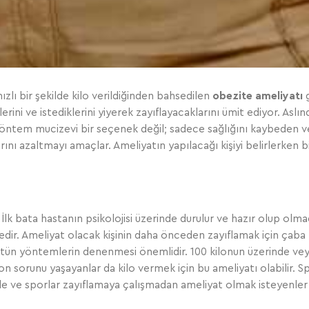
ızlı bir şekilde kilo verildiğinden bahsedilen
obezite ameliyatı
g
rini ve istediklerini yiyerek zayıflayacaklarını ümit ediyor. Aslın
 yöntem mucizevi bir seçenek değil; sadece sağlığını kaybeden ve
mlarını azaltmayı amaçlar. Ameliyatın yapılacağı kişiyi belirlerke
İlk bata hastanın psikolojisi üzerinde durulur ve hazır olup olm
edir. Ameliyat olacak kişinin daha önceden zayıflamak için çaba
tün yöntemlerin denenmesi önemlidir. 100 kilonun üzerinde veya
n sorunu yaşayanlar da kilo vermek için bu ameliyatı olabilir. Sp
le ve sporlar zayıflamaya çalışmadan ameliyat olmak isteyenler 