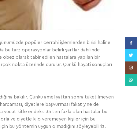
ünümüzde popüler cerrahi işlemlerden birisi haline
Face
da bu tarz operasyonlar belirli şartlar dahilinde
Twitt
 obez olarak tabir edilen hastalara yapılan bir
n birçok nokta üzerinde durulur. Çünkü hayati sonuçları
Insta
What
adığına bakılır. Çünkü ameliyattan sonra tüketilmeyen
 harcaması, diyetlere başvurması fakat yine de
 vücut kitle endeksi 35’ten fazla olan hastalar bu
orla ve diyetle kilo veremeyen kişiler için bu
için bu yöntemin uygun olmadığını söyleyebiliriz.