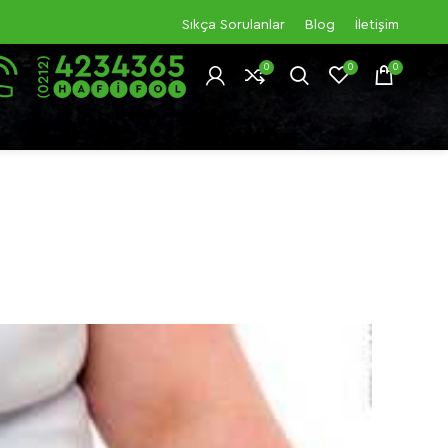
Sıkça Sorulanlar
Blog
İletişim
0
0
0