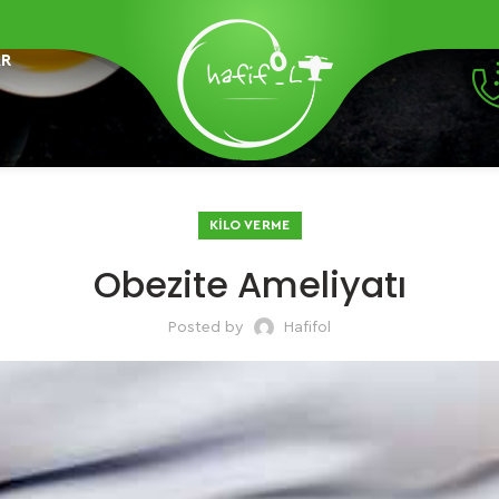
AR
KILO VERME
Obezite Ameliyatı
Posted by
Hafifol