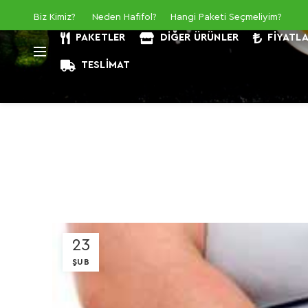
Biz Kimiz
?
Neden Hafifol?
Hangi Paketi Seçmeliyim?
PAKETLER
DIĞER ÜRÜNLER
FIYATL
TESLIMAT
23
ŞUB