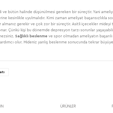
li ve bütün halinde düşünülmesi gereken bir süreçtir. Yani ameliy
lerine kesinlikle uyulmalıdır. Kimi zaman ameliyat başarısızlıkla
almanız gerekir ve çok zor bir süreçtir. Asitli içecekler mideyi 
l onar. Çünkü kişi bu dönemde depresyon tarzı sorunlar yaşayab
mezsiniz.
Sağlıklı beslenme
ve spor olmadan ameliyatın başarılı
 yardımcı olur. Mideniz yanlış beslenme sonucunda tekrar büyüye
atı
YIN
ÜRÜNLER