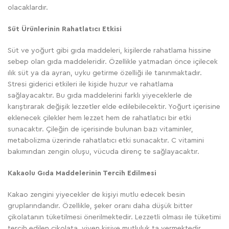
olacaklardır.
Süt Ürünlerinin Rahatlatıcı Etkisi
Süt ve yoğurt gibi gıda maddeleri, kişilerde rahatlama hissine
sebep olan gıda maddeleridir. Özellikle yatmadan önce içilecek
ılık süt ya da ayran, uyku getirme özelliği ile tanınmaktadır.
Stresi giderici etkileri ile kişide huzur ve rahatlama
sağlayacaktır. Bu gıda maddelerini farklı yiyeceklerle de
karıştırarak değişik lezzetler elde edilebilecektir. Yoğurt içerisine
eklenecek çilekler hem lezzet hem de rahatlatıcı bir etki
sunacaktır. Çileğin de içerisinde bulunan bazı vitaminler,
metabolizma üzerinde rahatlatıcı etki sunacaktır. C vitamini
bakımından zengin oluşu, vücuda direnç te sağlayacaktır.
Kakaolu Gıda Maddelerinin Tercih Edilmesi
Kakao zengini yiyecekler de kişiyi mutlu edecek besin
gruplarındandır. Özellikle, şeker oranı daha düşük bitter
çikolatanın tüketilmesi önerilmektedir. Lezzetli olması ile tüketimi
tercih edilen çikolata, yiyen kişiye mutluluk ta vermektedir.