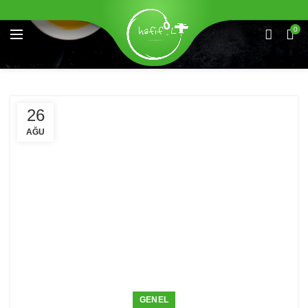
0
26
AĞU
GENEL