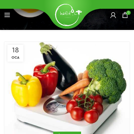
0
18
OCA