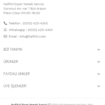
Hafifol Diyet Yemek Servisi
Sorunuz mu var ? Bizi Arayın
Ptesi-Ctesi 09:00-18:00
Telefon : (0212) 423-4365
Whatsapp : (0212) 423-4365
Email :
info@hafifol.com
BİZİ TANIYIN
ÜRÜNLER
FAYDALI LİNKLER
ÜYE İŞLEMLERİ
Hafifol Diyet Yemek Servisi
2020 Kilo Vermenin En Kolay Yolu.