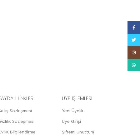
Face
Twitt
Insta
What
FAYDALI LİNKLER
ÜYE İŞLEMLERİ
Satış Sözleşmesi
Yeni Üyelik
Gizlilik Sözleşmesi
Üye Girişi
KVKK Bilgilendirme
Şifremi Unuttum