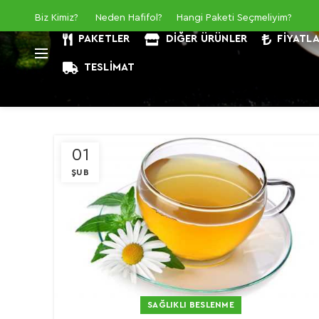
Biz Kimiz
?
Neden Hafifol?
Hangi Paketi Seçmeliyim?
PAKETLER
DIĞER ÜRÜNLER
FIYATL
TESLIMAT
01
ŞUB
SAĞLIKLI BESLENME