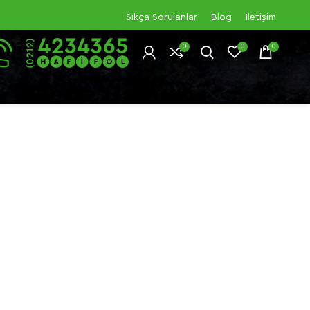
Sıkça Sorulanlar
Blog
İletişim
0
0
0