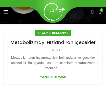
0
SAĞLIKLI BESLENME
Metabolizmayı Hızlandıran İçecekler
Hafifol
Metabolizmanın hızlanması için belli gıdalar ve içecekler
tüketilmelidir. Bu sayede kısa süre içerisinde metabolizmanın
istenilen ...
YAZININ DEVAMI