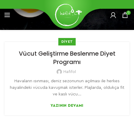
0
DIYET
Vücut Geliştirme Beslenme Diyet
Programı
Hafifol
Havaların ısınması, deniz sezonunun açılması ile herkes
hayalindeki vücuda kavuşmak isterler. Plajlarda, oldukça fit
ve kaslı vücu...
YAZININ DEVAMI