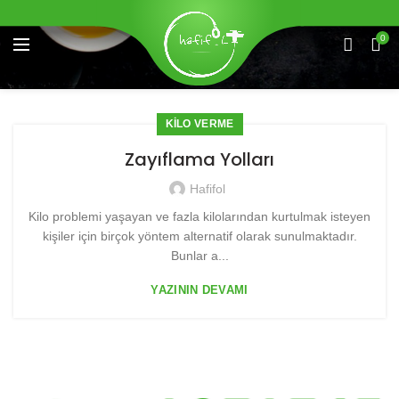
0
KILO VERME
Zayıflama Yolları
Hafifol
Kilo problemi yaşayan ve fazla kilolarından kurtulmak isteyen
kişiler için birçok yöntem alternatif olarak sunulmaktadır.
Bunlar a...
YAZININ DEVAMI