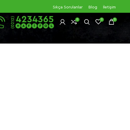
Sıkça Sorulanlar
Blog
İletişim
0
0
0