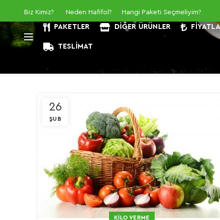
Biz Kimiz
?
Neden Hafifol?
Hangi Paketi Seçmeliyim?
PAKETLER
DIĞER ÜRÜNLER
FIYATL
TESLIMAT
26
ŞUB
KILO VERME