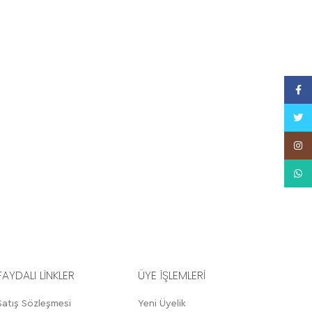
Face
Twitt
Insta
What
FAYDALI LİNKLER
ÜYE İŞLEMLERİ
Satış Sözleşmesi
Yeni Üyelik