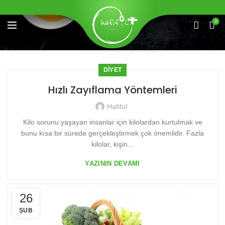
0
DIYET
Hızlı Zayıflama Yöntemleri
Hafifol
Kilo sorunu yaşayan insanlar için kilolardan kurtulmak ve
bunu kısa bir sürede gerçekleştirmek çok önemlidir. Fazla
kilolar, kişin...
YAZININ DEVAMI
26
ŞUB